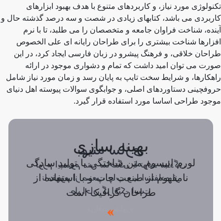
تکنولوژی مورد نیاز، و کاربردهای متنوع با هدف بهبود ابزارهای
کاربردی می باشد، کتابهای زیادی در شصت و سه درصد گذشته حال و
آینده، شناخت فراوان جامعه و متخصصان را می طلبد، تا با نرم
افزارها شناخت بیشتری را برای طراحان رایانه ای علی الخصوص
طراحان خلاقی، و فرهنگ پیشرو در زبان فارسی ایجاد کرد، در این
صورت می توان امید داشت که تمام و دشواری موجود در ارائه
راهکارها، و شرایط سخت تایپ به پایان رسد و زمان مورد نیاز شامل
حروفچینی دستاوردهای اصلی، و جوابگوی سوالات پیوسته اهل دنیای
موجود طراحی اساسا مورد استفاده قرار گیرد.
بهینه سازی
بهینه سازی
لورم ایپسوم متن ساختگی با تولید سادگی
لورم ایپسوم متن ساختگی با تولید سادگی
نامفهوم از صنعت چاپ و با استفاده از
نامفهوم از صنعت چاپ و با استفاده از
طراحان گرافیک است
طراحان گرافیک است
دریافت مشاوره