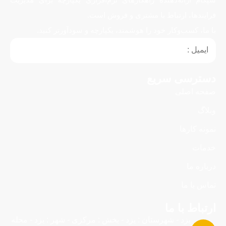
فرایندها، ارتباط با مشتری و فروش است.
با ما، کسب‌وکار خود را هوشمند، یکپارچه و سودآورتر کنید.
دسترسی سریع
صفحه اصلی
وبلاگ
نمونه کارها
خدمات
درباره ما
تماس با ما
ارتباط با ما
یزد - شهرستان : یزد - بخش : مرکزی - شهر : یزد - محله