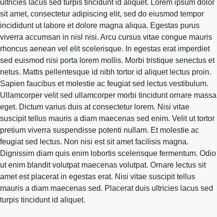
ultricies lacus sed turpis tincidunt id aliquet. Lorem ipsum dolor
sit amet, consectetur adipiscing elit, sed do eiusmod tempor
incididunt ut labore et dolore magna aliqua. Egestas purus
viverra accumsan in nisl nisi. Arcu cursus vitae congue mauris
rhoncus aenean vel elit scelerisque. In egestas erat imperdiet
sed euismod nisi porta lorem mollis. Morbi tristique senectus et
netus. Mattis pellentesque id nibh tortor id aliquet lectus proin.
Sapien faucibus et molestie ac feugiat sed lectus vestibulum.
Ullamcorper velit sed ullamcorper morbi tincidunt ornare massa
eget. Dictum varius duis at consectetur lorem. Nisi vitae
suscipit tellus mauris a diam maecenas sed enim. Velit ut tortor
pretium viverra suspendisse potenti nullam. Et molestie ac
feugiat sed lectus. Non nisi est sit amet facilisis magna.
Dignissim diam quis enim lobortis scelerisque fermentum. Odio
ut enim blandit volutpat maecenas volutpat. Ornare lectus sit
amet est placerat in egestas erat. Nisi vitae suscipit tellus
mauris a diam maecenas sed. Placerat duis ultricies lacus sed
turpis tincidunt id aliquet.