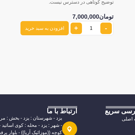
توضیح کوتاهی در دسترس نیست.
تومان
7,000,000
+
-
افزودن به سبد خرید
رسی سریع
ارتباط با ما
یزد - شهرستان : یزد - بخش : م
اصلی
- شهر : یزد - محله : کوی اساتید -
کوچه ((موزائیک آریا)) - بلوار پر