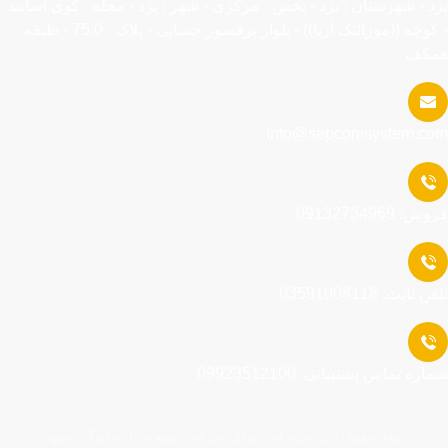
یزد - شهرستان : یزد - بخش : مرکزی - شهر : یزد - محله : کوی اساتید
- کوچه ((موزائیک آریا)) - بلوار پرفسور حسابی - پلاک : 75.0 - طبقه :
همکف
Info@sepcomsystem.com
فروش: 09132734969
تلفن ثابت: 03591008118
شماره تماس پشتیبانی: 09923512100
تمام حقوق اين وب‌سايت برای شرکت بهینه پرداز ماندگار سپهر