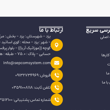
سی سریع
ارتباط با ما
یزد - شهرستان : یزد - بخش : مر
اصلی
- شهر : یزد - محله : کوی اساتید -
کوچه ((موزائیک آریا)) - بلوار پرفس
حسابی - پلاک : 75.0 - طبقه : همکف
کارها
Info@sepcomsystem.com
ت
ما
فروش: 09132734969
ا ما
تلفن ثابت: 03591008118
شماره تماس پشتیبانی: 09923512100