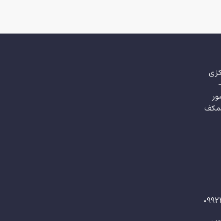
کزی
ور