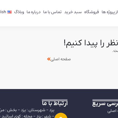
ز پروژه ها
فروشگاه
سبد خرید
تماس با ما
درباره ما
وبلاگ
lish
ر را پیدا کنیم!
ست.
صفحه اصلی
سی سریع
ارتباط با ما
یزد - شهرستان : یزد - بخش : مر
اصلی
- شهر : یزد - محله : کوی اساتید -