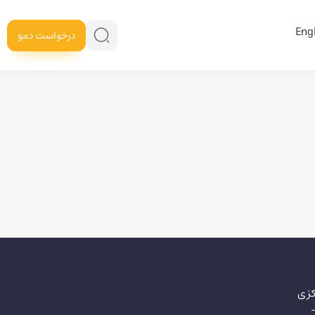
Eng
درخواست دمو
کزی