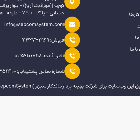
کوچه ((موزائیک آریا)) - بلوار پرفس
حسابی - پلاک : 75.0 - طبقه : همکف
کارها
Info@sepcomsystem.com
ت
ما
فروش: 09132734969
ا ما
تلفن ثابت: 03591008118
شماره تماس پشتیبانی: 09923512100
ين وب‌سايت برای شرکت بهینه پرداز ماندگار سپهر (SepcomSystem) است.