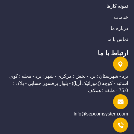
نمونه کارها
خدمات
درباره ما
تماس با ما
ارتباط با ما
یزد - شهرستان : یزد - بخش : مرکزی - شهر : یزد - محله : کوی
اساتید - کوچه ((موزائیک آریا)) - بلوار پرفسور حسابی - پلاک :
75.0 - طبقه : همکف
Info@sepcomsystem.com