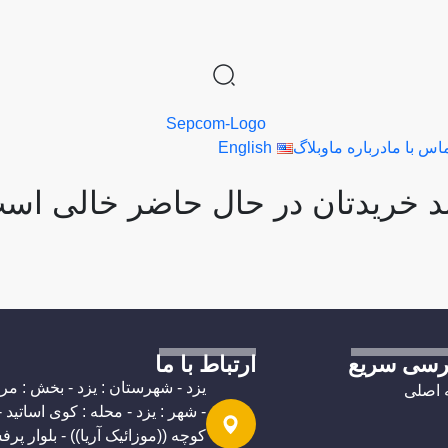
اس با ما
درباره ما
وبلاگ
English
 خریدتان در حال حاضر خالی اس
رسی سریع
ارتباط با ما
یزد - شهرستان : یزد - بخش : م
اصلی
- شهر : یزد - محله : کوی اساتید -
کوچه ((موزائیک آریا)) - بلوار پر