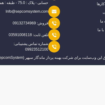
حسابی - پلاک : 75.0 - طبقه : همکف
کارها
Info@sepcomsystem.com
ت
 ما
فروش: 09132734969
ا ما
تلفن ثابت: 03591008118
شماره تماس پشتیبانی:
09923512100
ن وب‌سايت برای شرکت بهینه پرداز ماندگار سپهر (SepcomSystem) است.